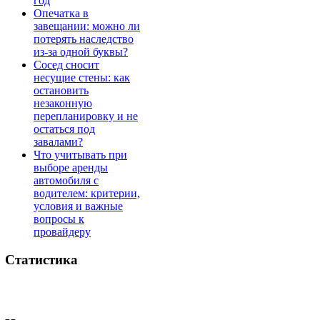
год
Опечатка в
завещании: можно ли
потерять наследство
из-за одной буквы?
Сосед сносит
несущие стены: как
остановить
незаконную
перепланировку и не
остаться под
завалами?
Что учитывать при
выборе аренды
автомобиля с
водителем: критерии,
условия и важные
вопросы к
провайдеру
Статистика