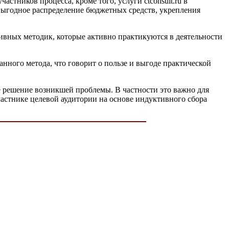
тников процесса, кроме того, услуги ctconsult.ru в
 выгодное распределение бюджетных средств, укрепления
ивных методик, которые активно практикуются в деятельности
ного метода, что говорит о пользе и выгоде практической
 решение возникшей проблемы. В частности это важно для
частнике целевой аудитории на основе индуктивного сбора