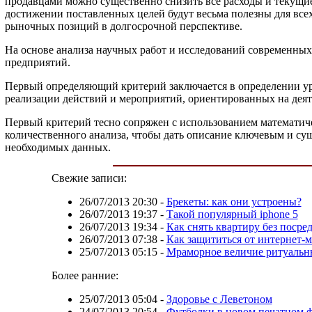
продавцами можно существенно снизить все расходы и текущие 
достижении поставленных целей будут весьма полезны для все
рыночных позиций в долгосрочной перспективе.
На основе анализа научных работ и исследований современных
предприятий.
Первый определяющий критерий заключается в определении уро
реализации действий и мероприятий, ориентированных на деят
Первый критерий тесно сопряжен с использованием математиче
количественного анализа, чтобы дать описание ключевым и су
необходимых данных.
Свежие записи:
26/07/2013 20:30
-
Брекеты: как они устроены?
26/07/2013 19:37
-
Такой популярный iphone 5
26/07/2013 19:34
-
Как снять квартиру без посре
26/07/2013 07:38
-
Как защититься от интернет-
25/07/2013 05:15
-
Мраморное величие ритуальн
Более ранние:
25/07/2013 05:04
-
Здоровье с Леветоном
24/07/2013 20:54
-
Футболки в новом печатном 