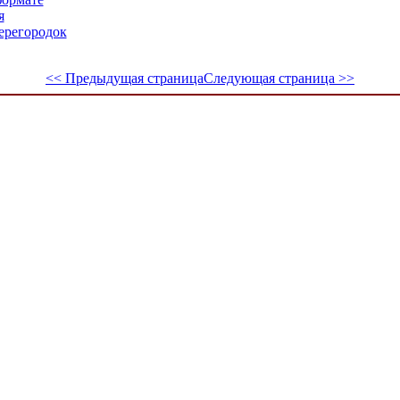
я
ерегородок
<< Предыдущая страница
Следующая страница >>