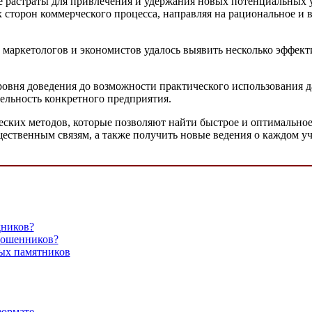
растраты для привлечения и удержания новых потенциальных учас
х сторон коммерческого процесса, направляя на рациональное и
 маркетологов и экономистов удалось выявить несколько эффект
вня доведения до возможности практического использования дан
ельность конкретного предприятия.
ских методов, которые позволяют найти быстрое и оптимальное
щественным связям, а также получить новые ведения о каждом у
дников?
мошенников?
ых памятников
формате