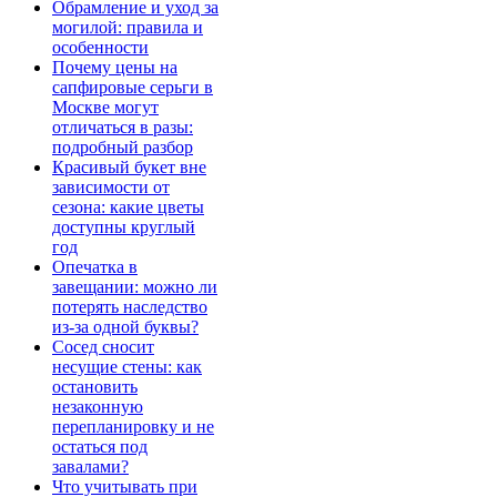
Обрамление и уход за
могилой: правила и
особенности
Почему цены на
сапфировые серьги в
Москве могут
отличаться в разы:
подробный разбор
Красивый букет вне
зависимости от
сезона: какие цветы
доступны круглый
год
Опечатка в
завещании: можно ли
потерять наследство
из-за одной буквы?
Сосед сносит
несущие стены: как
остановить
незаконную
перепланировку и не
остаться под
завалами?
Что учитывать при