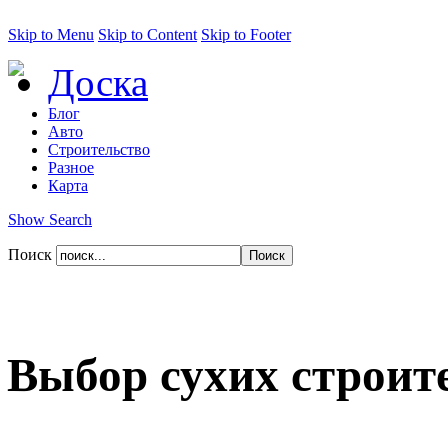
Skip to Menu
Skip to Content
Skip to Footer
Доска
Блог
Авто
Строительство
Разное
Карта
Show Search
Поиск
Выбор сухих строит