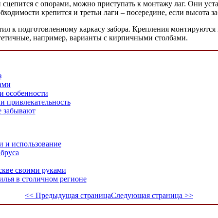
и сцепится с опорами, можно приступать к монтажу лаг. Они уста
обходимости крепится и третьи лаги – посередине, если высота за
тил к подготовленному каркасу забора. Крепления монтируются 
стетичные, например, варианты с кирпичными столбами.
з
ами
 и особенности
 и привлекательность
е забывают
и и использование
 бруса
скве своими руками
илья в столичном регионе
<< Предыдущая страница
Следующая страница >>