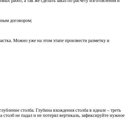
ых работ, а так же сделать заказ по расчёту изготовления и
енным договором;
частка. Можно уже на этом этапе произвести разметку и
лубление столба. Глубина вхождения столба в идеале – треть
а столб не падал и не потерял вертикаль, зафиксируйте нужное