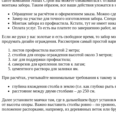
сайте компании Nimax Строй вы можете ознакомиться с отзывами
монтажа забора. Таким образом, все ваши действия уложатся в 
Обращение за расчётом и оформлением заказа. Можно сде
Замер на участке для точного изготовления забора. Спец
Монтаж забора из профнастила. Кстати, тут не имеет ника
Оплата услуг. То есть вы платите по завершению работ, к
Если же руки у вас золотые и есть свободное время, то забор м
продумать дизайн ограждения. Рассмотрим самый простой вар
листов профнастила высотой 2 метра;
столбов для опоры ограждения высотой около 3 метров;
лаг для поддержки профнастила;
саморезов для крепления листов к лагам;
цементного раствора для заливки ям.
При расчётах, учитывайте минимальные требования к такому з
глубина вхождения столба в землю (т.е. как глубоко рыть я
расстояние между двумя столбами – до 250 см.
Далее установите маячки там, где в дальнейшем будут установл
от высоты опоры. Важно выставить столбы ровно – по уровню, 
положение распорками, например, из деревянных веток или бр