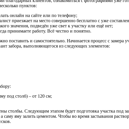
 благодарных клиентов, ознакомиться с фотографиями уже готов
несколько пунктов:
лать онлайн на сайте или по телефону;
иалист приезжает на место совершенно бесплатно с уже составл
кого значения, подведён уже свет к участку или ещё нет;
огда принимаете работу. Всё честно и понятно.
ожно поставить и самостоятельно. Начинается процесс с замера у
иант забора, выполняющегося из следующих элементов:
абору:
му под столб) – от 120 см;
ены столбы. Следующим этапом будет подготовка участка под заг
а саму яму залить цементом. Чтобы во время застывания раствор
усков.