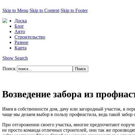
Skip to Menu
Skip to Content
Skip to Footer
Доска
Блог
Авто
Строительство
Разное
Карта
Show Search
Поиск
Возведение забора из профнас
Имея в собственности дом, дачу или загородный участок, в пе
чаще мы делаем выбор в пользу профнастила, ведь такой забор
При отгорожении своего участка, многие предпочитают поруч
не просто команда отличных строителей, они так же производя