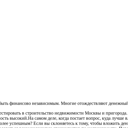
ел быть финансово независимым. Многие отождествляют денежн
естировать в строительство недвижимости Москвы и пригорода.
ь высокий.На самом деле, когда постает вопрос, куда лучше вл
аиболее успешным? Если вы склоняетесь к тому, чтобы вложить д