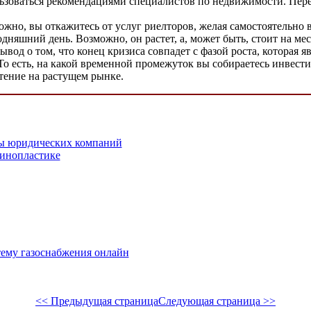
льзоваться рекомендациями специалистов по недвижимости. Пе
ожно, вы откажитесь от услуг риелторов, желая самостоятельно 
одняшний день. Возможно, он растет, а, может быть, стоит на ме
вод о том, что конец кризиса совпадет с фазой роста, которая
о есть, на какой временной промежуток вы собираетесь инвести
ретение на растущем рынке.
ы юридических компаний
ринопластике
ему газоснабжения онлайн
<< Предыдущая страница
Следующая страница >>