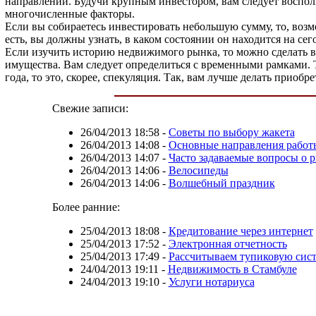
направлении. Будучи крупным инвестором, вам следует воспо
многочисленные факторы.
Если вы собираетесь инвестировать небольшую сумму, то, возм
есть, вы должны узнать, в каком состоянии он находится на сег
Если изучить историю недвижимого рынка, то можно сделать вы
имущества. Вам следует определиться с временными рамками. Т
года, то это, скорее, спекуляция. Так, вам лучше делать приоб
Свежие записи:
26/04/2013 18:58
-
Советы по выбору жакета
26/04/2013 14:08
-
Основные направления работ
26/04/2013 14:07
-
Часто задаваемые вопросы о 
26/04/2013 14:06
-
Велосипеды
26/04/2013 14:06
-
Волшебный праздник
Более ранние:
25/04/2013 18:08
-
Кредитование через интернет
25/04/2013 17:52
-
Электронная отчетность
25/04/2013 17:49
-
Рассчитываем тупиковую сист
24/04/2013 19:11
-
Недвижимость в Стамбуле
24/04/2013 19:10
-
Услуги нотариуса