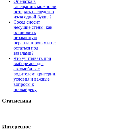
Опечатка в
завещании: можно ли
потерять наследство
из-за одной буквы?
Сосед сносит
несущие стены: как
остановить
незаконную
перепланировку и не
остаться под
завалами?
Что учитывать при
выборе аренды
автомобиля с
водителем: критерии,
условия и важные
вопросы к
провайдеру
Статистика
Интересное