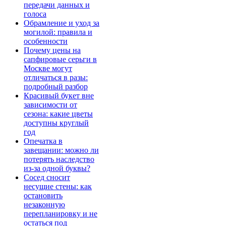
передачи данных и
голоса
Обрамление и уход за
могилой: правила и
особенности
Почему цены на
сапфировые серьги в
Москве могут
отличаться в разы:
подробный разбор
Красивый букет вне
зависимости от
сезона: какие цветы
доступны круглый
год
Опечатка в
завещании: можно ли
потерять наследство
из-за одной буквы?
Сосед сносит
несущие стены: как
остановить
незаконную
перепланировку и не
остаться под