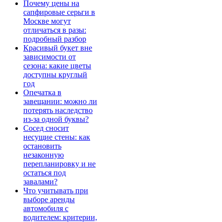
Почему цены на
сапфировые серьги в
Москве могут
отличаться в разы:
подробный разбор
Красивый букет вне
зависимости от
сезона: какие цветы
доступны круглый
год
Опечатка в
завещании: можно ли
потерять наследство
из-за одной буквы?
Сосед сносит
несущие стены: как
остановить
незаконную
перепланировку и не
остаться под
завалами?
Что учитывать при
выборе аренды
автомобиля с
водителем: критерии,