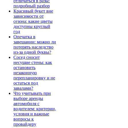
отличаться в разы:
подробный разбор
Красивый букет вне
зависимости от
сезона: какие цветы
доступны круглый
год
Опечатка в
завещании: можно ли
потерять наследство
из-за одной буквы?
Сосед сносит
несущие стены: как
остановить
незаконную
перепланировку и не
остаться под
завалами?
Что учитывать при
выборе аренды
автомобиля с
водителем: критерии,
условия и важные
вопросы к
провайдеру