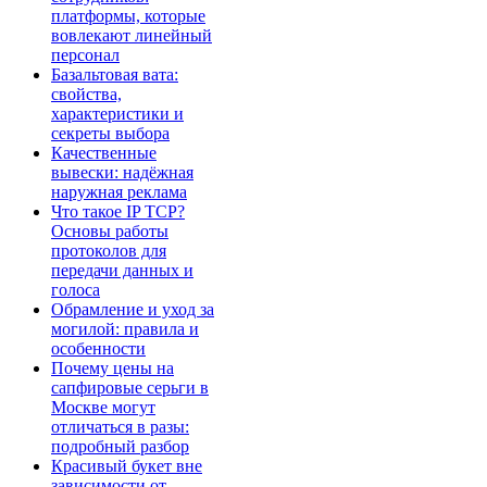
платформы, которые
вовлекают линейный
персонал
Базальтовая вата:
свойства,
характеристики и
секреты выбора
Качественные
вывески: надёжная
наружная реклама
Что такое IP TCP?
Основы работы
протоколов для
передачи данных и
голоса
Обрамление и уход за
могилой: правила и
особенности
Почему цены на
сапфировые серьги в
Москве могут
отличаться в разы:
подробный разбор
Красивый букет вне
зависимости от