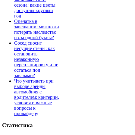
сезона: какие цветы
доступны круглый
год
Опечатка в
завещании: можно ли
потерять наследство
из-за одной буквы?
Сосед сносит
несущие стены: как
остановить
незаконную
перепланировку и не
остаться под
завалами?
Что учитывать при
выборе аренды
автомобиля с
водителем: критерии,
условия и важные
вопросы к
провайдеру
Статистика