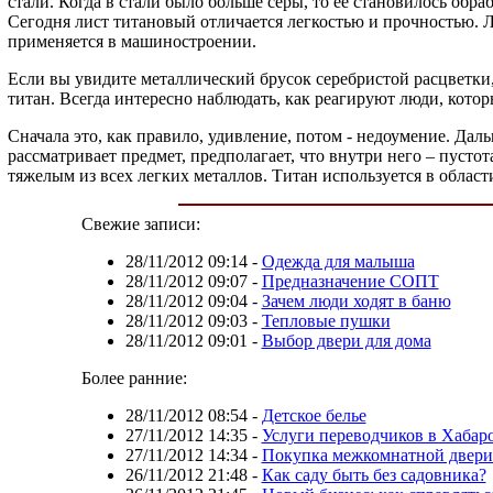
стали. Когда в стали было больше серы, то ее становилось обр
Сегодня лист титановый отличается легкостью и прочностью. 
применяется в машиностроении.
Если вы увидите металлический брусок серебристой расцветки, т
титан. Всегда интересно наблюдать, как реагируют люди, котор
Сначала это, как правило, удивление, потом - недоумение. Дал
рассматривает предмет, предполагает, что внутри него – пустот
тяжелым из всех легких металлов. Титан используется в област
Свежие записи:
28/11/2012 09:14
-
Одежда для малыша
28/11/2012 09:07
-
Предназначение СОПТ
28/11/2012 09:04
-
Зачем люди ходят в баню
28/11/2012 09:03
-
Тепловые пушки
28/11/2012 09:01
-
Выбор двери для дома
Более ранние:
28/11/2012 08:54
-
Детское белье
27/11/2012 14:35
-
Услуги переводчиков в Хабар
27/11/2012 14:34
-
Покупка межкомнатной двери
26/11/2012 21:48
-
Как саду быть без садовника?