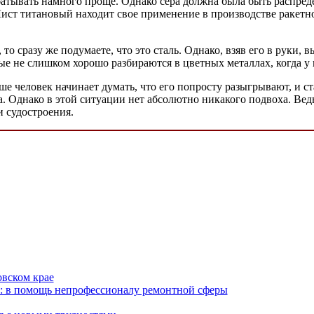
абатывать намного проще. Однако сера должна была быть распреде
Лист титановый находит свое применение в производстве ракетн
о сразу же подумаете, что это сталь. Однако, взяв его в руки, 
ые не слишком хорошо разбираются в цветных металлах, когда у н
ьше человек начинает думать, что его попросту разыгрывают, и с
а. Однако в этой ситуации нет абсолютно никакого подвоха. Ведь
и судостроения.
овском крае
: в помощь непрофессионалу ремонтной сферы