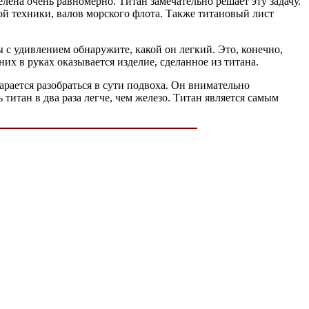
лена очень равномерно. Титан замечательно решает эту задачу.
ой техники, валов морского флота. Также титановый лист
вы с удивлением обнаружите, какой он легкий. Это, конечно,
их в руках оказывается изделие, сделанное из титана.
тарается разобраться в сути подвоха. Он внимательно
 титан в два раза легче, чем железо. Титан является самым