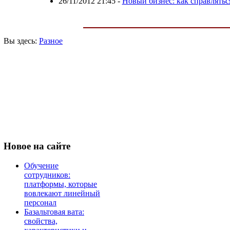
26/11/2012 21:45
-
Новый бизнес: как справлять
Вы здесь:
Разное
Новое
на сайте
Обучение
сотрудников:
платформы, которые
вовлекают линейный
персонал
Базальтовая вата:
свойства,