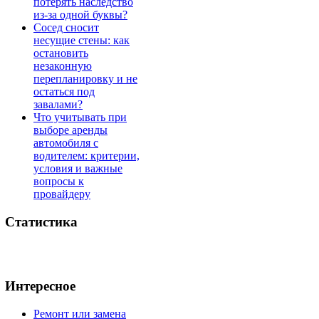
потерять наследство
из-за одной буквы?
Сосед сносит
несущие стены: как
остановить
незаконную
перепланировку и не
остаться под
завалами?
Что учитывать при
выборе аренды
автомобиля с
водителем: критерии,
условия и важные
вопросы к
провайдеру
Статистика
Интересное
Ремонт или замена