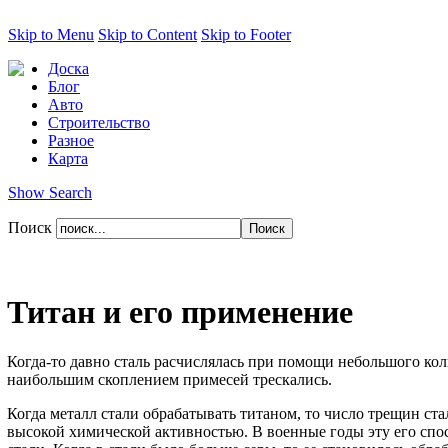
Skip to Menu
Skip to Content
Skip to Footer
Доска
Блог
Авто
Строительство
Разное
Карта
Show Search
Поиск
Титан и его применение
Когда-то давно сталь расчислялась при помощи небольшого кол
наибольшим скоплением примесей трескались.
Когда металл стали обрабатывать титаном, то число трещин ста
высокой химической активностью. В военные годы эту его спос