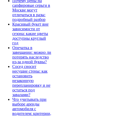
Почему цены на
сапфировые серьги в
Москве могут
отличаться в разы:
подробный разбор
Красивый букет вне
зависимости от
сезона: какие цветы
доступны круглый
год
Опечатка в
завещании: можно ли
потерять наследство
из-за одной буквы?
Сосед сносит
несущие стены: как
остановить
незаконную
перепланировку и не
остаться под
завалами?
Что учитывать при
выборе аренды
автомобиля с
водителем: критерии,