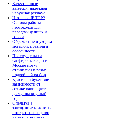
Качественные
вывески: надёжная
наружная реклама
Что такое IP TCP?
Основы работы
протоколов для
передачи данных и
голоса
Обрамление и уход за
могилой: правила и
особенности
Почему цены на
сапфировые серьги в
Москве могут
отличаться в разы:
подробный разбор
Красивый букет вне
зависимости от
сезона: какие цветы
доступны круглый
год
Опечатка в
завещании: можно ли
потерять наследство
из-за одной буквы?