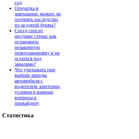
год
Опечатка в
завещании: можно ли
потерять наследство
из-за одной буквы?
Сосед сносит
несущие стены: как
остановить
незаконную
перепланировку и не
остаться под
завалами?
Что учитывать при
выборе аренды
автомобиля с
водителем: критерии,
условия и важные
вопросы к
провайдеру
Статистика