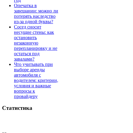
год
Опечатка в
завещании: можно ли
потерять наследство
из-за одной буквы?
Сосед сносит
несущие стены: как
остановить
незаконную
перепланировку и не
остаться под
завалами?
Что учитывать при
выборе аренды
автомобиля с
водителем: критерии,
условия и важные
вопросы к
провайдеру
Статистика