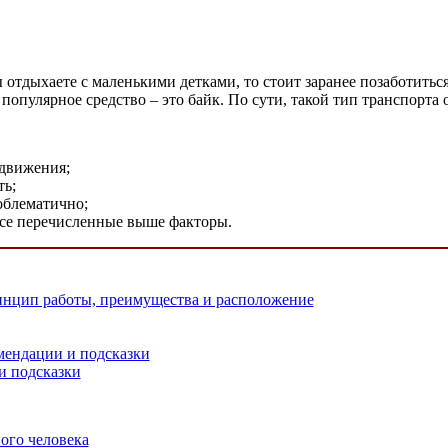
отдыхаете с маленькими детками, то стоит заранее позаботиться
 популярное средство – это байк. По сути, такой тип транспорта 
 движения;
ть;
облематично;
все перечисленные выше факторы.
нцип работы, преимущества и расположение
мендации и подсказки
и подсказки
ого человека