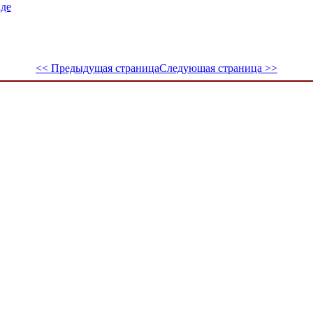
де
<< Предыдущая страница
Следующая страница >>