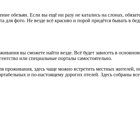
ние обезьян. Если вы ещё ни разу не катались на слонах, обязат
а для фото. Не везде всё красиво и порой придётся бывать в бе
оживания вы сможете найти везде. Всё будет зависеть в основн
агентство или специальные порталы самостоятельно.
ля проживания, здесь чаще можно встретить местных жителей, п
абельных и по-настоящему дорогих отелей. Здесь собраны все р