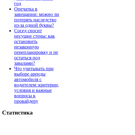
год
Опечатка в
завещании: можно ли
потерять наследство
из-за одной буквы?
Сосед сносит
несущие стены: как
остановить
незаконную
перепланировку и не
остаться под
завалами?
Что учитывать при
выборе аренды
автомобиля с
водителем: критерии,
условия и важные
вопросы к
провайдеру
Статистика