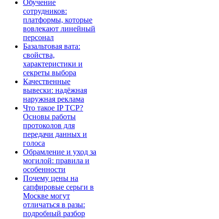
Обучение
сотрудников:
платформы, которые
вовлекают линейный
персонал
Базальтовая вата:
свойства,
характеристики и
секреты выбора
Качественные
вывески: надёжная
наружная реклама
Что такое IP TCP?
Основы работы
протоколов для
передачи данных и
голоса
Обрамление и уход за
могилой: правила и
особенности
Почему цены на
сапфировые серьги в
Москве могут
отличаться в разы:
подробный разбор