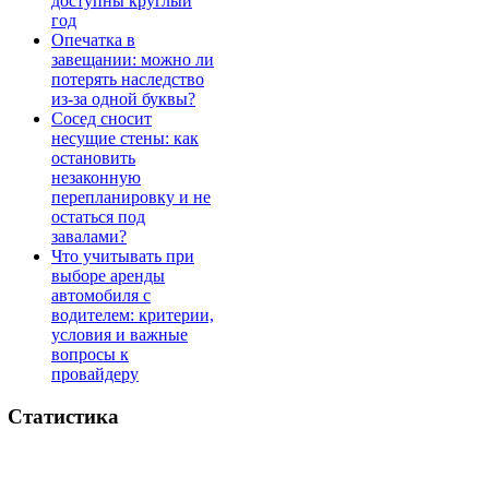
доступны круглый
год
Опечатка в
завещании: можно ли
потерять наследство
из-за одной буквы?
Сосед сносит
несущие стены: как
остановить
незаконную
перепланировку и не
остаться под
завалами?
Что учитывать при
выборе аренды
автомобиля с
водителем: критерии,
условия и важные
вопросы к
провайдеру
Статистика