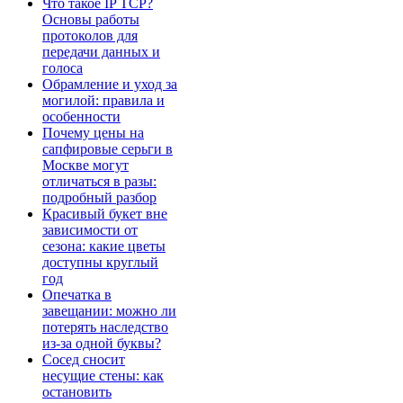
Что такое IP TCP?
Основы работы
протоколов для
передачи данных и
голоса
Обрамление и уход за
могилой: правила и
особенности
Почему цены на
сапфировые серьги в
Москве могут
отличаться в разы:
подробный разбор
Красивый букет вне
зависимости от
сезона: какие цветы
доступны круглый
год
Опечатка в
завещании: можно ли
потерять наследство
из-за одной буквы?
Сосед сносит
несущие стены: как
остановить