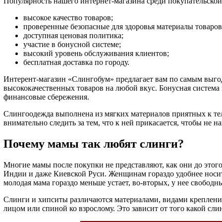
Популярность нашего интернет-магазина среди покупательской
высокое качество товаров;
проверенные безопасные для здоровья материалы товаров
доступная ценовая политика;
участие в бонусной системе;
высокий уровень обслуживания клиентов;
бесплатная доставка по городу.
Интерент-магазин «Слингобум» предлагает вам по самым выго
высококачественных товаров на любой вкус. Бонусная система
финансовые сбережения.
Слингоодежда выполнена из мягких материалов приятных к тел
внимательно следить за тем, что к ней прикасается, чтобы не 
Почему мамы так любят слинги?
Многие мамы после покупки не представляют, как они до этог
Индии и даже Киевской Руси. Женщинам гораздо удобнее носить 
молодая мама гораздо меньше устает, во-вторых, у нее свобод
Слинги и хипситы различаются материалами, видами креплений
лицом или спиной ко взрослому. Это зависит от того какой сл