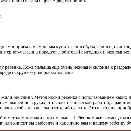
 аудитории связана с целым рядом причин:
;
дным и приемлемым ценам купить слингобусы, слинги, слингоод
 интернет-магазина порадует любителей выгодных и экономных 
у ребенка. Кожа малыша еще очень нежная и склонна к раздраж
навредить хрупкому здоровью малыша.
о жили без слинг. Метод носки ребенка с использованием каких
малышей не в руках, что является нелегкой работой, а равномер
ны руки, чтобы параллельно что-либо делать. Это выгодное прио
 и методом посадки в них малыша. Ребенок может помещаться в
инг или хипсит вы выберите и как лично вам и вашему ребенку б