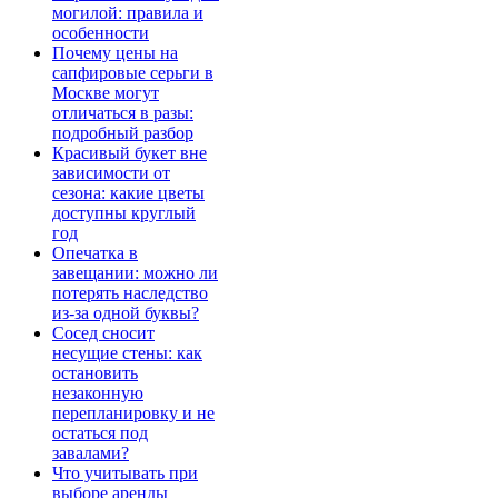
могилой: правила и
особенности
Почему цены на
сапфировые серьги в
Москве могут
отличаться в разы:
подробный разбор
Красивый букет вне
зависимости от
сезона: какие цветы
доступны круглый
год
Опечатка в
завещании: можно ли
потерять наследство
из-за одной буквы?
Сосед сносит
несущие стены: как
остановить
незаконную
перепланировку и не
остаться под
завалами?
Что учитывать при
выборе аренды