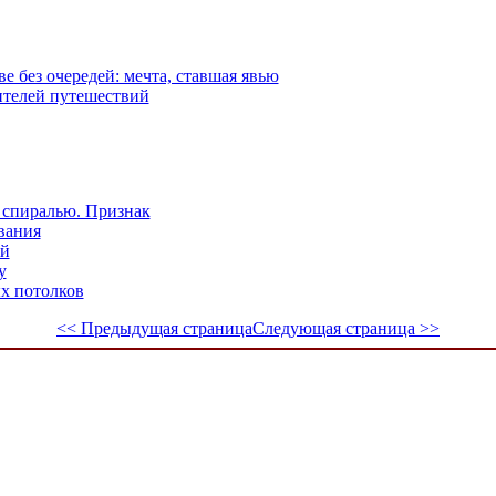
е без очередей: мечта, ставшая явью
ителей путешествий
 спиралью. Признак
вания
ей
у
х потолков
<< Предыдущая страница
Следующая страница >>