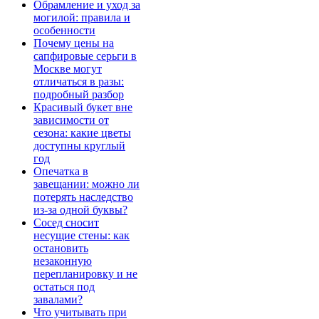
Обрамление и уход за
могилой: правила и
особенности
Почему цены на
сапфировые серьги в
Москве могут
отличаться в разы:
подробный разбор
Красивый букет вне
зависимости от
сезона: какие цветы
доступны круглый
год
Опечатка в
завещании: можно ли
потерять наследство
из-за одной буквы?
Сосед сносит
несущие стены: как
остановить
незаконную
перепланировку и не
остаться под
завалами?
Что учитывать при