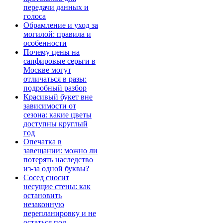
передачи данных и
голоса
Обрамление и уход за
могилой: правила и
особенности
Почему цены на
сапфировые серьги в
Москве могут
отличаться в разы:
подробный разбор
Красивый букет вне
зависимости от
сезона: какие цветы
доступны круглый
год
Опечатка в
завещании: можно ли
потерять наследство
из-за одной буквы?
Сосед сносит
несущие стены: как
остановить
незаконную
перепланировку и не
остаться под