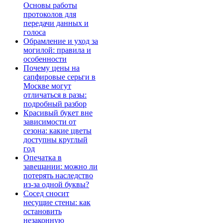
Основы работы
протоколов для
передачи данных и
голоса
Обрамление и уход за
могилой: правила и
особенности
Почему цены на
сапфировые серьги в
Москве могут
отличаться в разы:
подробный разбор
Красивый букет вне
зависимости от
сезона: какие цветы
доступны круглый
год
Опечатка в
завещании: можно ли
потерять наследство
из-за одной буквы?
Сосед сносит
несущие стены: как
остановить
незаконную