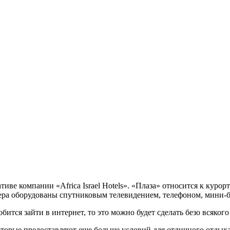
иве компании «Africa Israel Hotels». «Плаза» относится к курор
ера оборудованы спутниковым телевидением, телефоном, мини-
бится зайти в интернет, то это можно будет сделать безо всякого
торые предоставляют еще больше условий для отличного отдыха