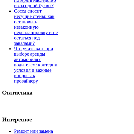
потерять наследство
из-за одной буквы?
Сосед сносит
несущие стены: как
остановить
незаконную
перепланировку и не
остаться под
завалами?
Что учитывать при
выборе аренды
автомобиля с
водителем: критерии,
условия и важные
вопросы к
провайдеру
Статистика
Интересное
Ремонт или замена