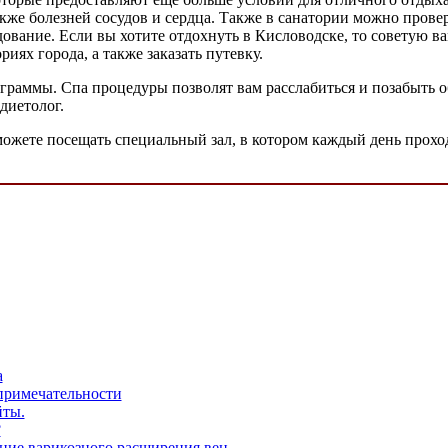
кже болезней сосудов и сердца. Также в санатории можно прове
ование. Если вы хотите отдохнуть в Кисловодске, то советую в
иях города, а также заказать путевку.
раммы. Спа процедуры позволят вам расслабиться и позабыть о
диетолог.
 сможете посещать специальный зал, в котором каждый день прох
а
примечательности
йты.
?
ие варикозного расширения вен.