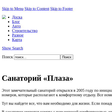
Skip to Menu
Skip to Content
Skip to Footer
Доска
Блог
Авто
Строительство
Разное
Карта
Show Search
Поиск
Санаторий «Плаза»
Этот замечательный санаторий открылся в 2005 году по инициат
номеров, которые располагают к комфортному отдыху. Все ном
Тут вы найдете все, что вам необходимо для жизни. Если понадо
В санатории имеются номера с повышенной комфортностью, ко