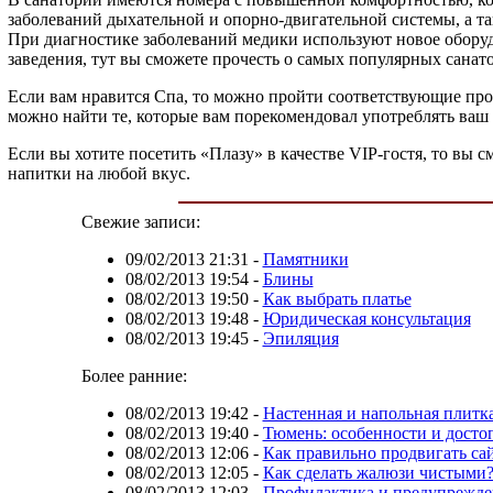
заболеваний дыхательной и опорно-двигательной системы, а та
При диагностике заболеваний медики используют новое оборуд
заведения, тут вы сможете прочесть о самых популярных санатор
Если вам нравится Спа, то можно пройти соответствующие прог
можно найти те, которые вам порекомендовал употреблять ваш 
Если вы хотите посетить «Плазу» в качестве VIP-гостя, то вы
напитки на любой вкус.
Свежие записи:
09/02/2013 21:31
-
Памятники
08/02/2013 19:54
-
Блины
08/02/2013 19:50
-
Как выбрать платье
08/02/2013 19:48
-
Юридическая консультация
08/02/2013 19:45
-
Эпиляция
Более ранние:
08/02/2013 19:42
-
Настенная и напольная плитк
08/02/2013 19:40
-
Тюмень: особенности и досто
08/02/2013 12:06
-
Как правильно продвигать са
08/02/2013 12:05
-
Как сделать жалюзи чистыми
08/02/2013 12:03
-
Профилактика и предупрежден