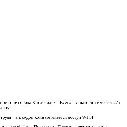
тной зоне города Кисловодска. Всего в санатории имеется 275
баром.
 труда – в каждой комнате имеется доступ WI-FI.
 и расслабления. Профилем «Плазы» является лечение