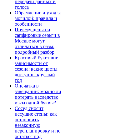
передачи данных и
голоса
Обрамление и уход за
могилой: правила и
особенности
Почему цены на
сапфировые серьги в
Москве могут
отличаться в разы:
подробный разбор
Красивый букет вне
зависимости от
сезона: какие цветы
доступны круглый
год
Опечатка в
завещании: можно ли
потерять наследство
из-за одной буквы?
Сосед сносит
несущие стены: как
остановить
незаконную
перепланировку и не
остаться под