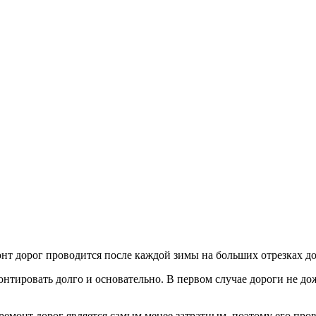
т дорог проводится после каждой зимы на больших отрезках дор
нтировать долго и основательно. В первом случае дороги не до
емонт дорог является самым менее затратным, поэтому его прово