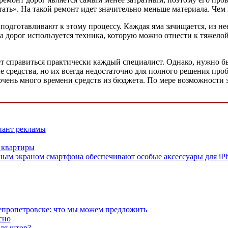
тать». На такой ремонт идет значительно меньше материала. Че
одготавливают к этому процессу. Каждая яма зачищается, из нее
а дорог используется техника, которую можно отнести к тяжелой
т справиться практически каждый специалист. Однако, нужно б
средства, но их всегда недостаточно для полного решения проб
очень много времени средств из бюджета. По мере возможности 
иант рекламы
 квартиры
ным экраном смартфона обеспечивают особые аксессуары для iPh
епропетровске: что мы можем предложить
сно
для штор?