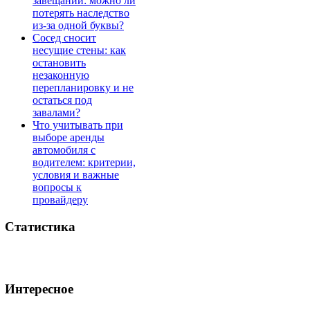
завещании: можно ли
потерять наследство
из-за одной буквы?
Сосед сносит
несущие стены: как
остановить
незаконную
перепланировку и не
остаться под
завалами?
Что учитывать при
выборе аренды
автомобиля с
водителем: критерии,
условия и важные
вопросы к
провайдеру
Статистика
Интересное