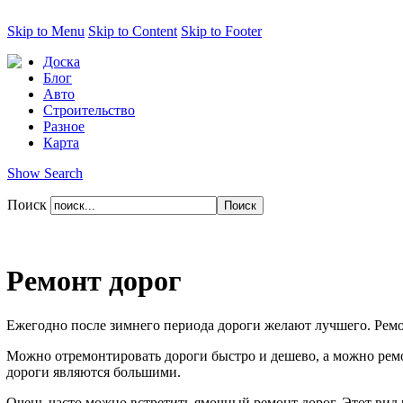
Skip to Menu
Skip to Content
Skip to Footer
Доска
Блог
Авто
Строительство
Разное
Карта
Show Search
Поиск
Ремонт дорог
Ежегодно после зимнего периода дороги желают лучшего. Ремон
Можно отремонтировать дороги быстро и дешево, а можно ремо
дороги являются большими.
Очень часто можно встретить ямочный ремонт дорог. Этот вид р