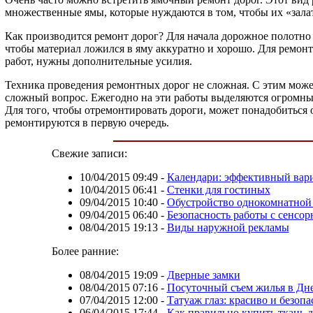
множественные ямы, которые нуждаются в том, чтобы их «зала
Как производится ремонт дорог? Для начала дорожное полотно п
чтобы материал ложился в яму аккуратно и хорошо. Для ремонт
работ, нужны дополнительные усилия.
Техника проведения ремонтных дорог не сложная. С этим може
сложный вопрос. Ежегодно на эти работы выделяются огромные 
Для того, чтобы отремонтировать дороги, может понадобиться 
ремонтируются в первую очередь.
Свежие записи:
10/04/2015 09:49
-
Календари: эффективный вар
10/04/2015 06:41
-
Стенки для гостиных
09/04/2015 10:40
-
Обустройство однокомнатной
09/04/2015 06:40
-
Безопасность работы с сенсор
08/04/2015 19:13
-
Виды наружной рекламы
Более ранние:
08/04/2015 19:09
-
Дверные замки
08/04/2015 07:16
-
Посуточный съем жилья в Дн
07/04/2015 12:00
-
Татуаж глаз: красиво и безопа
06/04/2015 17:44
-
Как правильно купить ткань 