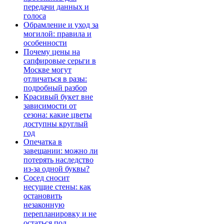
передачи данных и
голоса
Обрамление и уход за
могилой: правила и
особенности
Почему цены на
сапфировые серьги в
Москве могут
отличаться в разы:
подробный разбор
Красивый букет вне
зависимости от
сезона: какие цветы
доступны круглый
год
Опечатка в
завещании: можно ли
потерять наследство
из-за одной буквы?
Сосед сносит
несущие стены: как
остановить
незаконную
перепланировку и не
остаться под