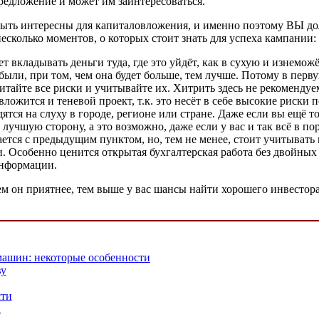
предложение и может им заинтересоваться.
т быть интересны для капиталовложения, и именно поэтому ВЫ д
есколько моментов, о которых стоит знать для успеха кампании:
ет вкладывать деньги туда, где это уйдёт, как в сухую и изнемо
были, при том, чем она будет больше, тем лучше. Потому в перв
читайте все риски и учитывайте их. Хитрить здесь не рекомендуе
ложится и теневой проект, т.к. это несёт в себе высокие риски 
ся на слуху в городе, регионе или стране. Даже если вы ещё толь
учшую сторону, а это возможно, даже если у вас и так всё в пор
ется с предыдущим пунктом, но, тем не менее, стоит учитывать
сти. Особенно ценится открытая бухгалтерская работа без двойны
информации.
м он приятнее, тем выше у вас шансы найти хорошего инвестора
машин: некоторые особенности
ву
сти
а