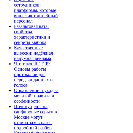
сотрудников:
платформы, которые
вовлекают линейный
персонал
Базальтовая вата:
свойства,
характеристики и
секреты выбора
Качественные
вывески: надёжная
наружная реклама
Что такое IP TCP?
Основы работы
протоколов для
передачи данных и
голоса
Обрамление и уход за
могилой: правила и
особенности
Почему цены на
сапфировые серьги в
Москве могут
отличаться в разы:
подробный разбор