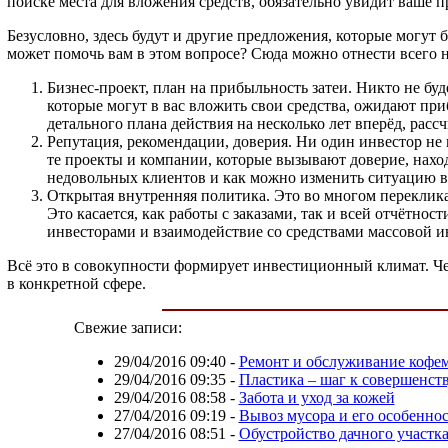
поиске места для вложения средств, обязательно увидит ваше 
Безусловно, здесь будут и другие предложения, которые могу
может помочь вам в этом вопросе? Сюда можно отнести всего н
Бизнес-проект, план на прибыльность затеи. Никто не буд
которые могут в вас вложить свои средства, ожидают при
детального плана действия на несколько лет вперёд, расс
Репутация, рекомендации, доверия. Ни один инвестор не в
те проекты и компании, которые вызывают доверие, находят
недовольных клиентов и как можно изменить ситуацию в л
Открытая внутренняя политика. Это во многом переклика
Это касается, как работы с заказами, так и всей отчётно
инвесторами и взаимодействие со средствами массовой 
Всё это в совокупности формирует инвестиционный климат. Че
в конкретной сфере.
Свежие записи:
29/04/2016 09:40
-
Ремонт и обслуживание кофе
29/04/2016 09:35
-
Пластика – шаг к совершенст
29/04/2016 08:58
-
Забота и уход за кожей
27/04/2016 09:19
-
Вывоз мусора и его особенно
27/04/2016 08:51
-
Обустройство дачного участк