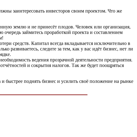
олжны заинтересовать инвесторов своим проектом. Что же
жённую землю и не принесёт плодов. Человек или организация,
ую очередь займитесь проработкой проекта и составлением
м!
потери средств. Капитал всегда вкладывается исключительно в
ко развиваетесь, следите за тем, как у вас идёт бизнес, нет ли
ядке.
 необходимость ведения прозрачной деятельности предприятия.
х отчётностей и сокрытия налогов. Так же будет поощряться
 и быстрее поднять бизнес и усилить своё положение на рынке