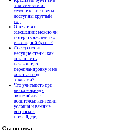
Красивый букет вне
зависимости от
сезона: какие цветы
доступны круглый
год
Опечатка в
завещании: можно ли
потерять наследство
из-за одной буквы?
Сосед сносит
несущие стены: как
остановить
незаконную
перепланировку и не
остаться под
завалами?
Что учитывать при
выборе аренды
автомобиля с
водителем: критерии,
условия и важные
вопросы к
провайдеру
Статистика