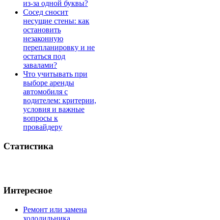
из-за одной буквы?
Сосед сносит
несущие стены: как
остановить
незаконную
перепланировку и не
остаться под
завалами?
Что учитывать при
выборе аренды
автомобиля с
водителем: критерии,
условия и важные
вопросы к
провайдеру
Статистика
Интересное
Ремонт или замена
холодильника