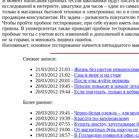
В момент написания пробных тестов школьники будут писать в
исследований в интернете, шкатулки для часов – один из сам
только в магазинах бытовой техники и электроники, но и в сп
продавцам-консультантам. Их задача – разъяснить покупателю 
Чтобы пройти пробное тестирование, при себе нужно иметь пас
гривны. В университетах также проводят пробное тестирование
пробные тесты с учетом всех изменений и дополнений в школь
не за горами, и миновать лишних ошибок.
Напоминает, основное тестирование начнется пятнадцатого мая
Свежие записи:
21/03/2012 21:03
-
Жизнь без цветов невыносима
21/03/2012 21:02
-
Сны в море и на суше
20/03/2012 20:01
-
После еды жуйте морковь
20/03/2012 19:45
-
Пенсии повысят в начале лета
20/03/2012 19:44
-
Если покупать, только в вебм
Более ранние:
20/03/2012 19:41
-
Черно-белая одежда – для мо
20/03/2012 19:39
-
Красота по-запорожскому
20/03/2012 07:55
-
Купить люстру, хрустальные 
19/03/2012 19:00
-
От магнитных бурь никуда не
19/03/2012 18:57
-
В Голландии появился офис-с