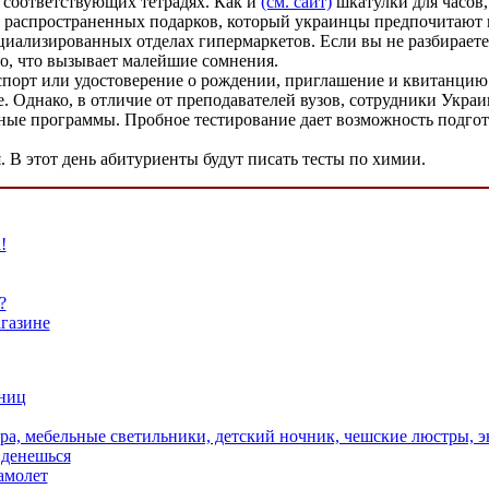
 соответствующих тетрадях. Как и
(см. сайт)
шкатулки для часов,
ых распространенных подарков, который украинцы предпочитают
ециализированных отделах гипермаркетов. Если вы не разбираете
то, что вызывает малейшие сомнения.
порт или удостоверение о рождении, приглашение и квитанцию о
. Однако, в отличие от преподавателей вузов, сотрудники Украи
ные программы. Пробное тестирование дает возможность подго
. В этот день абитуриенты будут писать тесты по химии.
!
?
агазине
дниц
бра, мебельные светильники, детский ночник, чешские люстры, 
 денешься
амолет