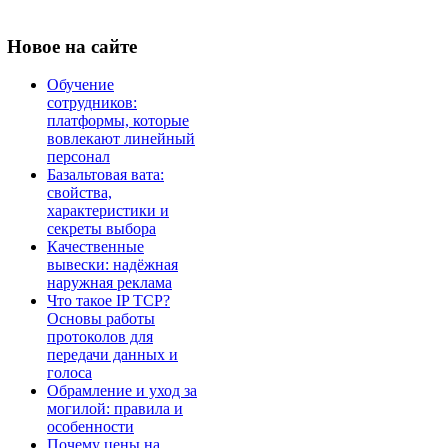
Новое
на сайте
Обучение
сотрудников:
платформы, которые
вовлекают линейный
персонал
Базальтовая вата:
свойства,
характеристики и
секреты выбора
Качественные
вывески: надёжная
наружная реклама
Что такое IP TCP?
Основы работы
протоколов для
передачи данных и
голоса
Обрамление и уход за
могилой: правила и
особенности
Почему цены на