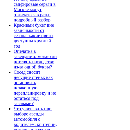
сапфировые серьги в
Москве могут
отличаться в разы:
подробный разбор
Красивый букет вне
зависимости от
сезона: какие цветы
доступны круглый
год
Опечатка в
завещании: можно ли
потерять наследство
из-за одной буквы?
Сосед сносит
несущие стены: как
остановить
незаконную
перепланировку и не
остаться под
завалами?
Что учитывать при
выборе аренды
автомобиля с
водителем: критерии,
условия и важные