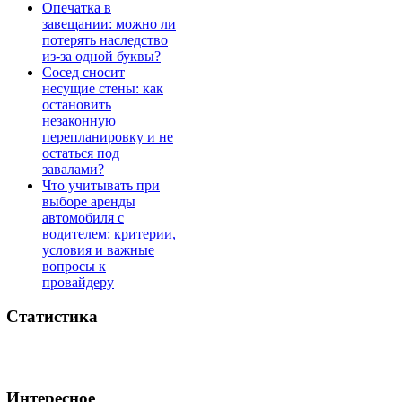
Опечатка в
завещании: можно ли
потерять наследство
из-за одной буквы?
Сосед сносит
несущие стены: как
остановить
незаконную
перепланировку и не
остаться под
завалами?
Что учитывать при
выборе аренды
автомобиля с
водителем: критерии,
условия и важные
вопросы к
провайдеру
Статистика
Интересное