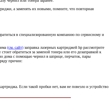
казу чернил или тонера заранее.
триджи, а заменять их новыми, помните, что повторная
 обратиться в специализированную компанию по сервисному и
дима
(см. сайт)
заправка лазерных картриджей hp рассмотрите
у стоит обратиться за заменой тонера или его дозаправкой к
но дома с помощью чернил в шприце, перчаток, пары
 ряду причин:
артриджа. Если такой пробки нет, вам не повезло и устройство