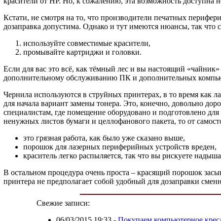
красители от HP. Но, к сожалению, эта возможность доступна не в
Кстати, не смотря на то, что производители печатных перифер
дозаправка допустима. Однако и тут имеются нюансы, так что с
используйте совместимые красители,
промывайте картриджи и головки.
Если для вас это всё, как тёмный лес и вы настоящий «чайни
дополнительному обслуживанию ПК и дополнительных компью
Чернила используются в струйных принтерах, в то время как л
для начала вариант замены тонера. Это, конечно, довольно доро
специалистам, где помещение оборудовано и подготовлено для 
ненужных листов бумаги и целлофанового пакета, то от самост
это грязная работа, как было уже сказано выше,
порошок для лазерных периферийных устройств вреден,
краситель легко распыляется, так что вы рискуете надыша
В остальном процедура очень проста – красящий порошок засып
принтера не предполагает собой удобный для дозаправки сменн
Свежие записи:
06/03/2015 19:33
-
Покупаем компьютерное крес