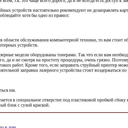
сем, т.к. это чаще всего дорого, да и не всегда есть доступ к за
ийных устройств настоятельно рекомендуют не дозаправлять кар
облюдайте хотя бы одно из правил:
к» в области обслуживания компьютерной техники, то вам стоит
терных устройств.
азерные модели оборудованы тонерами. Так что если вам необхо
го, да и не смотря на простоту процедуры, очень грязно. Поэтом
таких работ. Кроме того, если заправить струйный принтер мож
оятельной заправки лазерного устройства стоит воздержаться по
ться им.
ается в специальное отверстие под пластиковой пробкой сбоку к
ый блок с сухой краской.
ло в дом