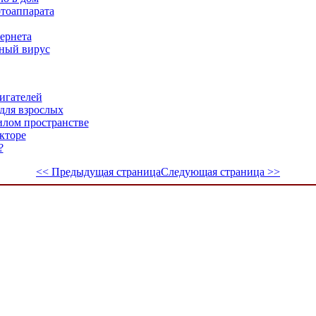
тоаппарата
ернета
рный вирус
игателей
 для взрослых
илом пространстве
екторе
?
<< Предыдущая страница
Следующая страница >>