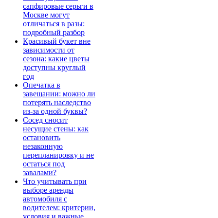
сапфировые серьги в
Москве могут
отличаться в разы:
подробный разбор
Красивый букет вне
зависимости от
сезона: какие цветы
доступны круглый
год
Опечатка в
завещании: можно ли
потерять наследство
из-за одной буквы?
Сосед сносит
несущие стены: как
остановить
незаконную
перепланировку и не
остаться под
завалами?
Что учитывать при
выборе аренды
автомобиля с
водителем: критерии,
условия и важные