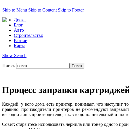
Skip to Menu
Skip to Content
Skip to Footer
Доска
Блог
Авто
Строительство
Разное
Карта
Show Search
Поиск
Процесс заправки картридже
Каждый, у кого дома есть принтер, понимает, что наступит т
правило, производители принтеров не рекомендуют заправлят
выгодно лишь производителю, т.к. это дополнительный и посто
Совет: старайтесь использовать чернила или тонер одного прои