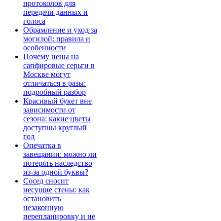
протоколов для
передачи данных и
голоса
Обрамление и уход за
могилой: правила и
особенности
Почему цены на
сапфировые серьги в
Москве могут
отличаться в разы:
подробный разбор
Красивый букет вне
зависимости от
сезона: какие цветы
доступны круглый
год
Опечатка в
завещании: можно ли
потерять наследство
из-за одной буквы?
Сосед сносит
несущие стены: как
остановить
незаконную
перепланировку и не