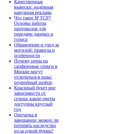
Качественные
вывески: надёжная
наружная реклама
Что такое IP TCP?
Основы работы
протоколов для
передачи данных и
голоса
Обрамление и уход за
могилой: правила и
особенности
Почему цены на
сапфировые серьги в
Москве могут
отличаться в разы:
подробный разбор
Красивый букет вне
зависимости от
сезона: какие цветы
доступны круглый
год
Опечатка в
завещании: можно ли
потерять наследство
из-за одной буквы?