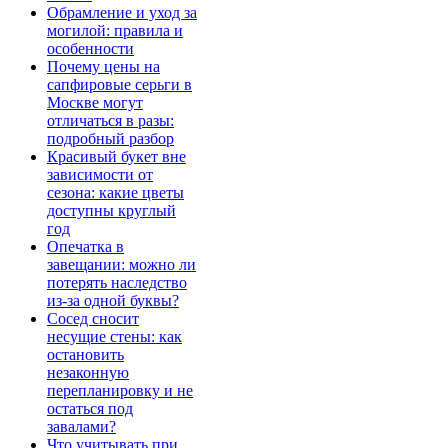
Обрамление и уход за
могилой: правила и
особенности
Почему цены на
сапфировые серьги в
Москве могут
отличаться в разы:
подробный разбор
Красивый букет вне
зависимости от
сезона: какие цветы
доступны круглый
год
Опечатка в
завещании: можно ли
потерять наследство
из-за одной буквы?
Сосед сносит
несущие стены: как
остановить
незаконную
перепланировку и не
остаться под
завалами?
Что учитывать при