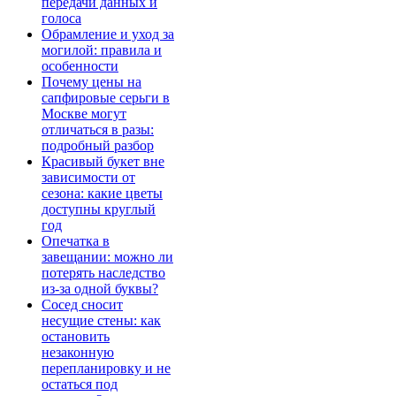
передачи данных и
голоса
Обрамление и уход за
могилой: правила и
особенности
Почему цены на
сапфировые серьги в
Москве могут
отличаться в разы:
подробный разбор
Красивый букет вне
зависимости от
сезона: какие цветы
доступны круглый
год
Опечатка в
завещании: можно ли
потерять наследство
из-за одной буквы?
Сосед сносит
несущие стены: как
остановить
незаконную
перепланировку и не
остаться под