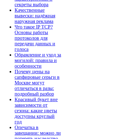
секреты выбора
Качественные
вывески: надёжная
наружная реклама
Что такое IP TCP?
Основы работы
протоколов для
передачи данных и
голоса
Обрамление и уход за
могилой: правила и
особенности
Почему цены на
сапфировые серьги в
Москве могут
отличаться в разы:
подробный разбор
Красивый букет вне
зависимости от
сезона: какие цветы
доступны круглый
год
Опечатка в
завещании: можно ли
потерять наследство