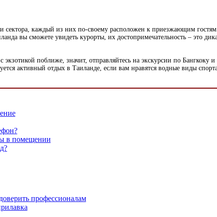
ектора, каждый из них по-своему расположен к приезжающим гостям. 
ланда вы сможете увидеть курорты, их достопримечательность – это дикая
отикой поближе, значит, отправляйтесь на экскурсии по Бангкоку и Па
ется активный отдых в Таиланде, если вам нравятся водные виды спорта,
ение
ефон?
ты в помещении
д?
доверить профессионалам
прилавка