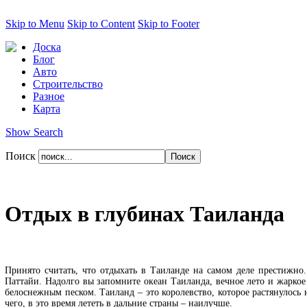
Skip to Menu
Skip to Content
Skip to Footer
Доска
Блог
Авто
Строительство
Разное
Карта
Show Search
Поиск
Отдых в глубинах Таиланда
Принято считать, что отдыхать в Таиланде на самом деле престижно
Паттайи. Надолго вы запомните океан Таиланда, вечное лето и жарко
белоснежным песком. Таиланд – это королевство, которое растянулось
чего, в это время лететь в дальние страны – наилучше.