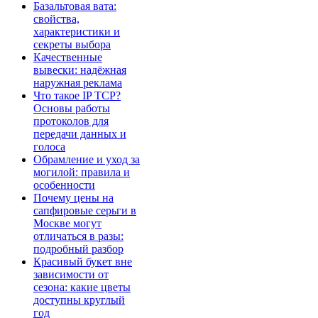
Базальтовая вата:
свойства,
характеристики и
секреты выбора
Качественные
вывески: надёжная
наружная реклама
Что такое IP TCP?
Основы работы
протоколов для
передачи данных и
голоса
Обрамление и уход за
могилой: правила и
особенности
Почему цены на
сапфировые серьги в
Москве могут
отличаться в разы:
подробный разбор
Красивый букет вне
зависимости от
сезона: какие цветы
доступны круглый
год