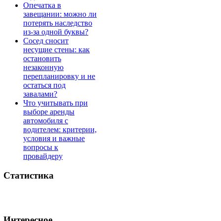
Опечатка в
завещании: можно ли
потерять наследство
из-за одной буквы?
Сосед сносит
несущие стены: как
остановить
незаконную
перепланировку и не
остаться под
завалами?
Что учитывать при
выборе аренды
автомобиля с
водителем: критерии,
условия и важные
вопросы к
провайдеру
Статистика
Интересное