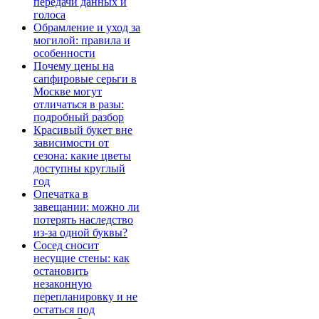
передачи данных и
голоса
Обрамление и уход за
могилой: правила и
особенности
Почему цены на
сапфировые серьги в
Москве могут
отличаться в разы:
подробный разбор
Красивый букет вне
зависимости от
сезона: какие цветы
доступны круглый
год
Опечатка в
завещании: можно ли
потерять наследство
из-за одной буквы?
Сосед сносит
несущие стены: как
остановить
незаконную
перепланировку и не
остаться под