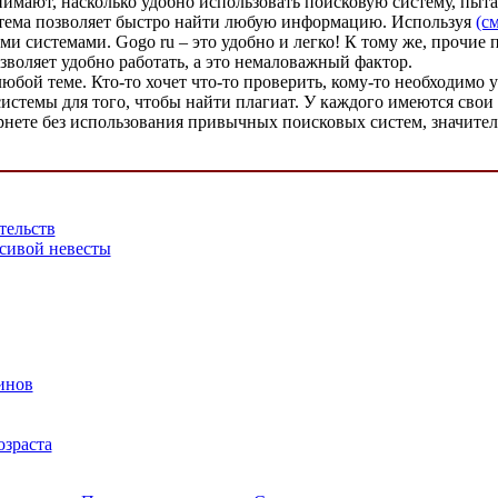
нимают, насколько удобно использовать поисковую систему, пыта
истема позволяет быстро найти любую информацию. Используя
(см
 системами. Gogo ru – это удобно и легко! К тому же, прочие 
зволяет удобно работать, а это немаловажный фактор.
й теме. Кто-то хочет что-то проверить, кому-то необходимо узн
истемы для того, чтобы найти плагиат. У каждого имеются свои
нтернете без использования привычных поисковых систем, значи
тельств
асивой невесты
инов
озраста