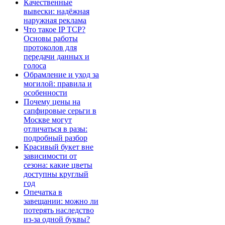
Качественные
вывески: надёжная
наружная реклама
Что такое IP TCP?
Основы работы
протоколов для
передачи данных и
голоса
Обрамление и уход за
могилой: правила и
особенности
Почему цены на
сапфировые серьги в
Москве могут
отличаться в разы:
подробный разбор
Красивый букет вне
зависимости от
сезона: какие цветы
доступны круглый
год
Опечатка в
завещании: можно ли
потерять наследство
из-за одной буквы?