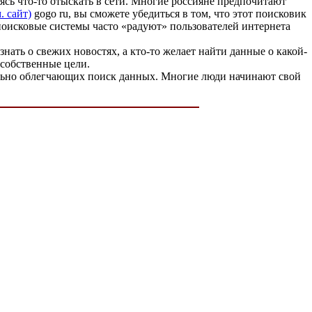
ясь что-то отыскать в сети. Многие россияне предпочитают
. сайт)
gogo ru, вы сможете убедиться в том, что этот поисковик
поисковые системы часто «радуют» пользователей интернета
ать о свежих новостях, а кто-то желает найти данные о какой-
 собственные цели.
тельно облегчающих поиск данных. Многие люди начинают свой