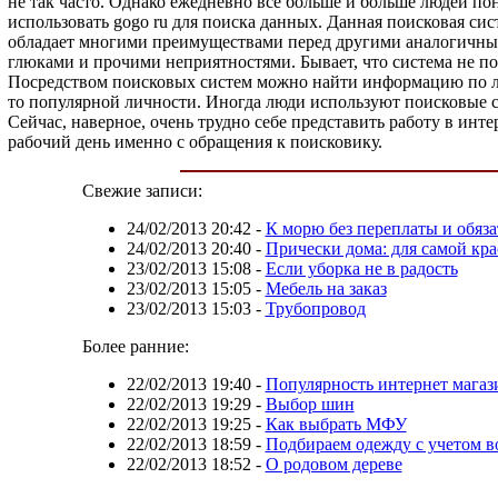
не так часто. Однако ежедневно все больше и больше людей по
использовать gogo ru для поиска данных. Данная поисковая с
обладает многими преимуществами перед другими аналогичными
глюками и прочими неприятностями. Бывает, что система не по
Посредством поисковых систем можно найти информацию по любо
то популярной личности. Иногда люди используют поисковые с
Сейчас, наверное, очень трудно себе представить работу в и
рабочий день именно с обращения к поисковику.
Свежие записи:
24/02/2013 20:42
-
К морю без переплаты и обяза
24/02/2013 20:40
-
Прически дома: для самой кр
23/02/2013 15:08
-
Если уборка не в радость
23/02/2013 15:05
-
Мебель на заказ
23/02/2013 15:03
-
Трубопровод
Более ранние:
22/02/2013 19:40
-
Популярность интернет магаз
22/02/2013 19:29
-
Выбор шин
22/02/2013 19:25
-
Как выбрать МФУ
22/02/2013 18:59
-
Подбираем одежду с учетом в
22/02/2013 18:52
-
О родовом дереве