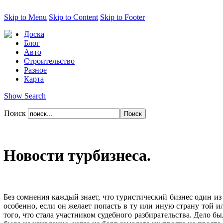
Skip to Menu
Skip to Content
Skip to Footer
Доска
Блог
Авто
Строительство
Разное
Карта
Show Search
Поиск
Новости турбизнеса.
Без сомнения каждый знает, что туристический бизнес один и
особенно, если он желает попасть в ту или иную страну той и
того, что стала участником судебного разбирательства. Дело б