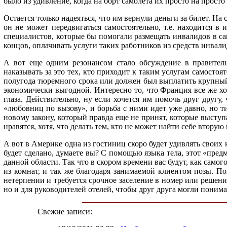
было из удивление, когда на борт самолета их просто на просто
Остается только надеяться, что им вернули деньги за билет. На
он не может передвигаться самостоятельно, т.е. находится 
специалистов, которые бы помогали размещать инвалидов в са
концов, оплачивать услуги таких работников из средств инвали
А вот еще одним резонансом стало обсуждение в правитель
наказывать за это тех, кто приходит к таким услугам самостоя
полугода тюремного срока или должен был выплатить крупный ш
экономически выгодной. Интересно то, что Франция все же хо
глаза. Действительно, ну если хочется им помочь друг другу,
«любовниц по вызову», и борьба с ними идет уже давно, но ти
новому закону, который правда еще не принят, которые выступ
нравятся, хотя, что делать тем, кто не может найти себе втору
А вот в Америке одна из гостиниц скоро будет удивлять свои
будет сделано, думаете вы? С помощью языка тела, этот «пред
данной области. Так что в скором времени вас будут, как само
из комнат, и так же благодаря занимаемой клиентом позы. Пок
нетерпении и требуется срочное заселение в номер или решен
но и для руководителей отелей, чтобы друг друга могли понима
Свежие записи: