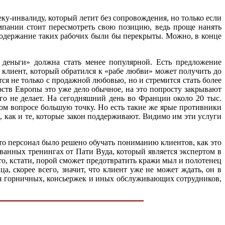
веку-инвалиду, который летит без сопровождения, но только если
омпании стоит пересмотреть свою позицию, ведь проще нанять
 содержание таких рабочих были бы перекрыты. Можно, в конце
 деньги» должна стать менее популярной. Есть предложение
 и клиент, который обратился к «рабе любви» может получить до
ся не только с продажной любовью, но и стремится стать более
рств Европы это уже дело обычное, на это попросту закрывают
того не делает. На сегодняшний день во Франции около 20 тыс.
этом вопросе большую точку. Но есть такие же ярые противники
, как и те, которые закон поддерживают. Видимо им эти услуги
то персонал было решено обучать пониманию клиентов, как это
ованных тренингах от Пати Вуда, который является экспертом в
что, кстати, порой сможет предотвратить кражи мыл и полотенец
а, скорее всего, значит, что клиент уже не может ждать, он в
для горничных, консьержек и иных обслуживающих сотрудников,