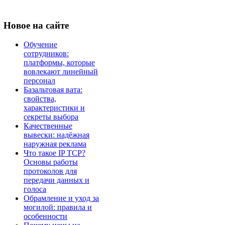
Новое
на сайте
Обучение
сотрудников:
платформы, которые
вовлекают линейный
персонал
Базальтовая вата:
свойства,
характеристики и
секреты выбора
Качественные
вывески: надёжная
наружная реклама
Что такое IP TCP?
Основы работы
протоколов для
передачи данных и
голоса
Обрамление и уход за
могилой: правила и
особенности