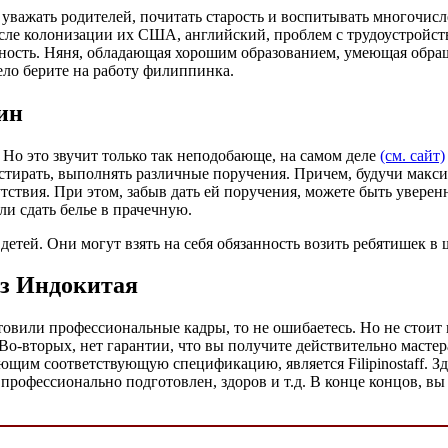
уважать родителей, почитать старость и воспитывать многочисл
сле колонизации их США, английский, проблем с трудоустройст
ость. Няня, обладающая хорошим образованием, умеющая обращат
ло берите на работу филиппинка.
ин
Но это звучит только так неподобающе, на самом деле
(см. сайт)
стирать, выполнять различные поручения. Причем, будучи макси
тствия. При этом, забыв дать ей поручения, можете быть уверенн
ли сдать белье в прачечную.
тей. Они могут взять на себя обязанность возить ребятишек в 
з Индокитая
товили профессиональные кадры, то не ошибаетесь. Но не стоит 
 Во-вторых, нет гарантии, что вы получите действительно масте
еющим соответствующую спецификацию, является Filipinostaff. З
профессионально подготовлен, здоров и т.д. В конце концов, вы