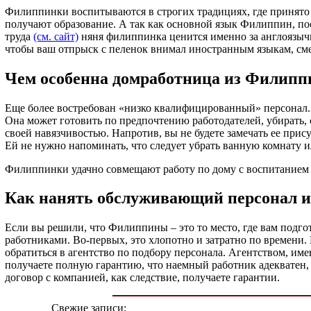
Филиппинки воспитываются в строгих традициях, где принято 
получают образование. А так как основной язык Филиппин, по
труда
(см. сайт)
няня филиппинка ценится именно за англоязычн
чтобы ваш отпрыск с пеленок внимал иностранным языкам, сме
Чем особенна домработница из Филипп
Еще более востребован «низко квалифицированный» персонал. 
Она может готовить по предпочтению работодателей, убирать, 
своей навязчивостью. Напротив, вы не будете замечать ее прису
Ей не нужно напоминать, что следует убрать ванную комнату и
Филиппинки удачно совмещают работу по дому с воспитанием де
Как нанять обслуживающий персонал и
Если вы решили, что Филиппины – это то место, где вам подго
работниками. Во-первых, это хлопотно и затратно по времени.
обратиться в агентство по подбору персонала. Агентством, им
получаете полную гарантию, что наемный работник адекватен, 
договор с компанией, как следствие, получаете гарантии.
Свежие записи: