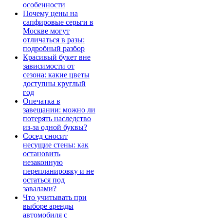
особенности
Почему цены на
сапфировые серьги в
Москве могут
отличаться в разы:
подробный разбор
Красивый букет вне
зависимости от
сезона: какие цветы
доступны круглый
год
Опечатка в
завещании: можно ли
потерять наследство
из-за одной буквы?
Сосед сносит
несущие стены: как
остановить
незаконную
перепланировку и не
остаться под
завалами?
Что учитывать при
выборе аренды
автомобиля с