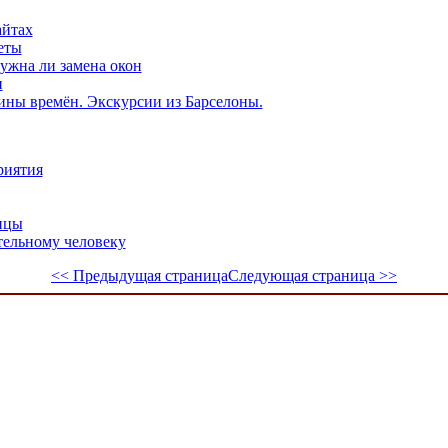
айтах
еты
ужна ли замена окон
и
ины времён. Экскурсии из Барселоны.
риятия
ицы
тельному человеку
<< Предыдущая страница
Следующая страница >>