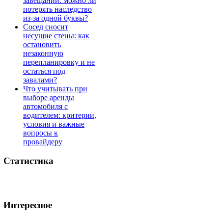
завещании: можно ли
потерять наследство
из-за одной буквы?
Сосед сносит
несущие стены: как
остановить
незаконную
перепланировку и не
остаться под
завалами?
Что учитывать при
выборе аренды
автомобиля с
водителем: критерии,
условия и важные
вопросы к
провайдеру
Статистика
Интересное