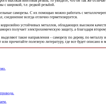
орого высокая винтовая резьба, то увидите, что он так же отлич
 с широкой, т.е. редкой резьбой.
ельные саморезы. С их помощью можно работать с металлочереп
е, соединение всегда отлично герметизируется.
з коррозийно устойчивых металлов, обладающих высоким качест
аморез получает электрохимическую защиту, а благодаря втором
 выделяют такие направления – саморезу по дереву, по металлу 
ет или прочитайте полезную литературу, где все будет описано в 
имо.
провода.
аем.