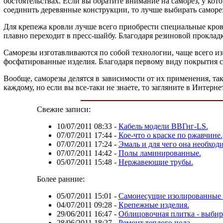
обстоятельствах. Если вы обратите внимание на саморез, у кот
соединить деревянные конструкции, то лучше выбирать саморезы
Для крепежа кровли лучше всего приобрести специальные кров
плавно переходит в пресс-шайбу. Благодаря резиновой прокладк
Саморезы изготавливаются по собой технологии, чаще всего и
фосфатированные изделия. Благодаря первому виду покрытия с
Вообще, саморезы делятся в зависимости от их применения, так
каждому, но если вы все-таки не знаете, то загляните в Интерн
Свежие записи:
10/07/2011 08:33
-
Кабель модели ВВГнг-LS.
07/07/2011 17:44
-
Кое-что о краске по ржавчине.
07/07/2011 17:24
-
Эмаль и для чего она необход
07/07/2011 14:42
-
Полы ламинированные.
05/07/2011 15:48
-
Нержавеющие трубы.
Более ранние:
05/07/2011 15:01
-
Самонесущие изолированные 
04/07/2011 09:28
-
Крепежные изделия.
29/06/2011 16:47
-
Облицовочная плитка - выбир
28/06/2011 18:27
-
Ремонт теплого пола.