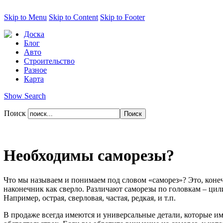
Skip to Menu
Skip to Content
Skip to Footer
Доска
Блог
Авто
Строительство
Разное
Карта
Show Search
Поиск
Необходимы саморезы?
Что мы называем и понимаем под словом «саморез»? Это, конечн
наконечник как сверло. Различают саморезы по головкам – цил
Например, острая, сверловая, частая, редкая, и т.п.
В продаже всегда имеются и универсальные детали, которые им