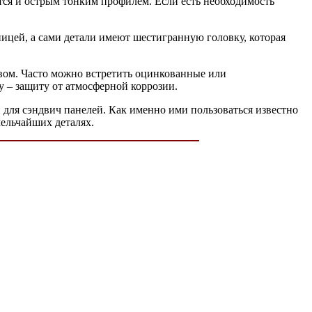
ается и острым тонким профилем. Если есть необходимость
ицей, а сами детали имеют шестигранную головку, которая
вом. Часто можно встретить оцинкованные или
у – защиту от атмосферной коррозии.
и для сэндвич панелей. Как именно ими пользоваться известно
мельчайших деталях.