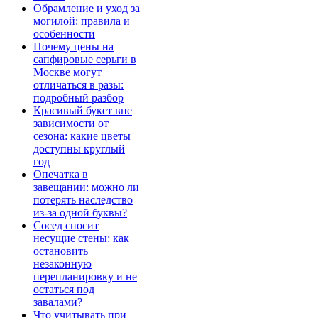
Обрамление и уход за
могилой: правила и
особенности
Почему цены на
сапфировые серьги в
Москве могут
отличаться в разы:
подробный разбор
Красивый букет вне
зависимости от
сезона: какие цветы
доступны круглый
год
Опечатка в
завещании: можно ли
потерять наследство
из-за одной буквы?
Сосед сносит
несущие стены: как
остановить
незаконную
перепланировку и не
остаться под
завалами?
Что учитывать при