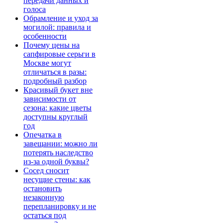
передачи данных и
голоса
Обрамление и уход за
могилой: правила и
особенности
Почему цены на
сапфировые серьги в
Москве могут
отличаться в разы:
подробный разбор
Красивый букет вне
зависимости от
сезона: какие цветы
доступны круглый
год
Опечатка в
завещании: можно ли
потерять наследство
из-за одной буквы?
Сосед сносит
несущие стены: как
остановить
незаконную
перепланировку и не
остаться под