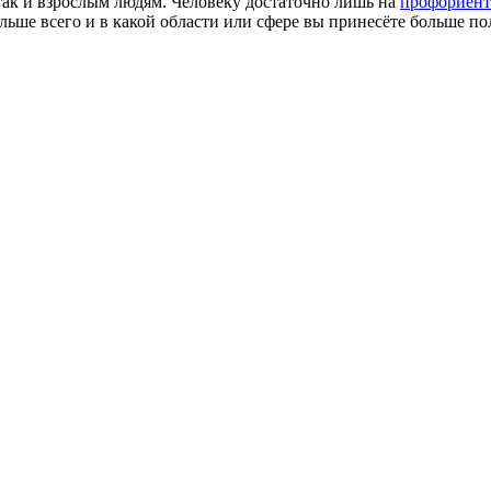
так и взрослым людям. Человеку достаточно лишь на
профориент
больше всего и в какой области или сфере вы принесёте больше п