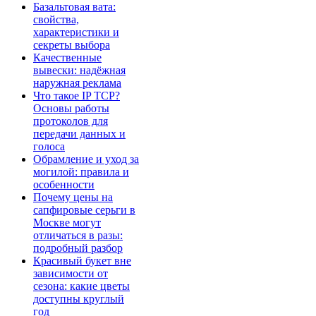
Базальтовая вата:
свойства,
характеристики и
секреты выбора
Качественные
вывески: надёжная
наружная реклама
Что такое IP TCP?
Основы работы
протоколов для
передачи данных и
голоса
Обрамление и уход за
могилой: правила и
особенности
Почему цены на
сапфировые серьги в
Москве могут
отличаться в разы:
подробный разбор
Красивый букет вне
зависимости от
сезона: какие цветы
доступны круглый
год