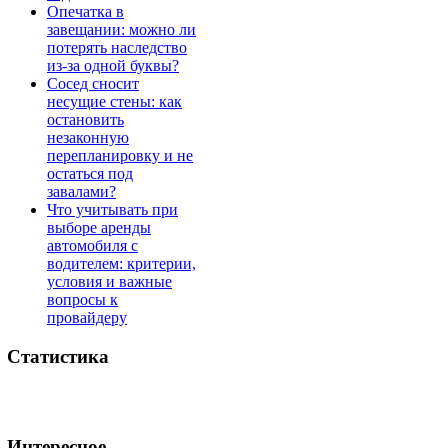
Опечатка в
завещании: можно ли
потерять наследство
из-за одной буквы?
Сосед сносит
несущие стены: как
остановить
незаконную
перепланировку и не
остаться под
завалами?
Что учитывать при
выборе аренды
автомобиля с
водителем: критерии,
условия и важные
вопросы к
провайдеру
Статистика
Интересное