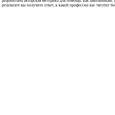
разработана авторская методика для помощи, как школьникам, 
результате вы получите ответ, к какой профессии вас тяготит 