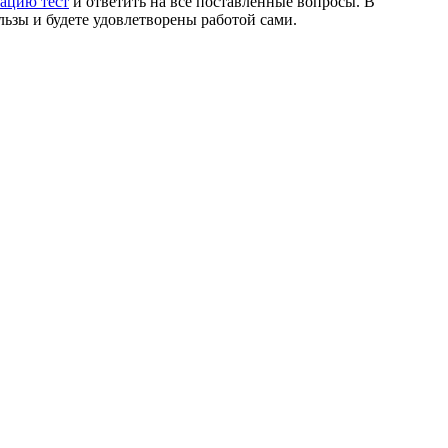
ацию тест
и ответить на все поставленные вопросы. В
ользы и будете удовлетворены работой сами.