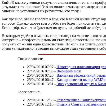
Ещё в 9 классе ученики получают аналогичные тесты на профор
результаты точно стоит! Это позволит начать делать акцент на
Многих не устраивают их результаты, что тогда?
Как правило, это не говорит о том, что в вашей жизни будут о
вопросе. Однако скорее всего работа не будет приносить вам уд
Если выбрать то, что будет вам по душе, то рабочий день будет
Некоторым удаётся изменить свои взгляды на многие вещи за до
интересно – профессиональными статьями, новостями и новинка
получать от жизни одно удовольствие. Но если вы хотите добит
очень увлекательно, а заодно вы сможете стать увереннее в себ
Свежие записи:
27/04/2016 07:07
-
Новогодняя иллюминация для
27/04/2016 07:06
-
Выбираем нож
25/04/2016 07:20
-
Варианты эффективной рекл
25/04/2016 06:47
-
Как произвести вывод WMZ на
22/04/2016 13:31
-
Экскурсионный отдых в Каза
Более ранние:
22/04/2016 12:38
-
Развлечения в Сочи: экскурси
22/04/2016 12:16
-
Отдых в Сингапуре: планируе