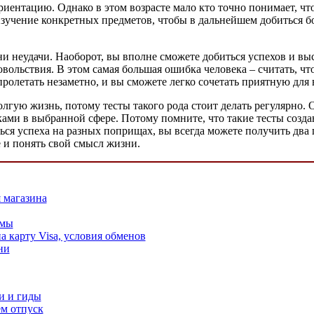
иентацию. Однако в этом возрасте мало кто точно понимает, что
 изучение конкретных предметов, чтобы в дальнейшем добиться б
дни неудачи. Наоборот, вы вполне сможете добиться успехов и в
овольствия. В этом самая большая ошибка человека – считать, чт
 пролетать незаметно, и вы сможете легко сочетать приятную для
лгую жизнь, потому тесты такого рода стоит делать регулярно. О
ми в выбранной сфере. Потому помните, что такие тесты создан
ься успеха на разных поприщах, вы всегда можете получить два 
е и понять свой смысл жизни.
 магазина
амы
 карту Visa, условия обменов
ни
и и гиды
м отпуск