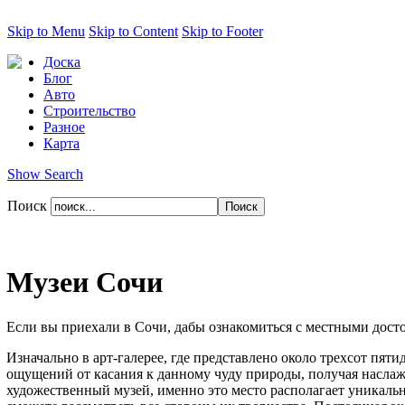
Skip to Menu
Skip to Content
Skip to Footer
Доска
Блог
Авто
Строительство
Разное
Карта
Show Search
Поиск
Музеи Сочи
Если вы приехали в Сочи, дабы ознакомиться с местными досто
Изначально в арт-галерее, где представлено около трехсот пят
ощущений от касания к данному чуду природы, получая наслаж
художественный музей, именно это место располагает уникальн