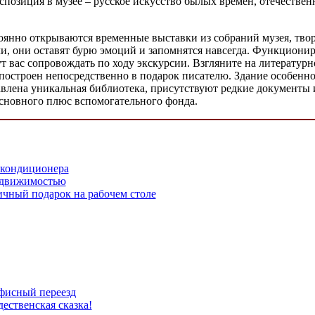
спозиция в музее – русское искусство былых времен, отечественн
оянно открываются временные выставки из собраний музея, тво
и, они оставят бурю эмоций и запомнятся навсегда. Функциони
ут вас сопровождать по ходу экскурсии. Взгляните на литерату
построен непосредственно в подарок писателю. Здание особенн
авлена уникальная библиотека, присутствуют редкие документы
сновного плюс вспомогательного фонда.
 кондиционера
едвижимостью
ичный подарок на рабочем столе
фисный переезд
дественская сказка!