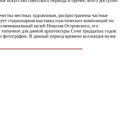
ое искусство советского периода и прочее, всего доступно
рчества местных художников, распространены частные
рует стационарная выставка пластических композиций по
рно-мемориальный музей Николая Островского, его
о типичное для дачной архитектуры Сочи тридцатых годов.
 и фотографии. В данный период времени коллекция музея