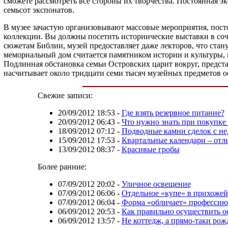
сможете рассмотреть все стороны их творчества. Постоянная эк
семьсот экспонатов.
В музее зачастую организовывают массовые мероприятия, пост
коллекции. Вы должны посетить историические выставки в соч
сюжетам Библии, музей предоставляет даже лекторов, что стан
мемориальный дом считается памятником истории и культуры, 
Подлинная обстановка семьи Островских царит вокруг, предст
насчитывает около тридцати семи тысяч музейных предметов о
Свежие записи:
20/09/2012 18:53
-
Где взять резервное питание?
20/09/2012 06:43
-
Что нужно знать при покупке
18/09/2012 07:12
-
Подводные камни сделок с н
15/09/2012 17:53
-
Квартальные календари – отл
13/09/2012 08:37
-
Красивые гробы
Более ранние:
07/09/2012 20:02
-
Уличное освещение
07/09/2012 06:06
-
Отдельное «купе» в прихожей
07/09/2012 06:04
-
Форма «обличает» профессию
06/09/2012 20:53
-
Как правильно осуществить о
06/09/2012 13:57
-
Не коттедж, а прямо-таки рож