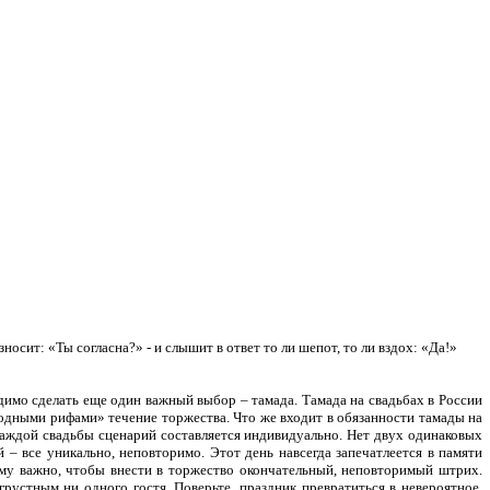
ит: «Ты согласна?» - и слышит в ответ то ли шепот, то ли вздох: «Да!»
димо сделать еще один важный выбор – тамада. Тамада на свадьбах в России
водными рифами» течение торжества. Что же входит в обязанности тамады на
каждой свадьбы сценарий составляется индивидуально. Нет двух одинаковых
– все уникально, неповторимо. Этот день навсегда запечатлеется в памяти
ему важно, чтобы внести в торжество окончательный, неповторимый штрих.
устным ни одного гостя. Поверьте, праздник превратиться в невероятное,