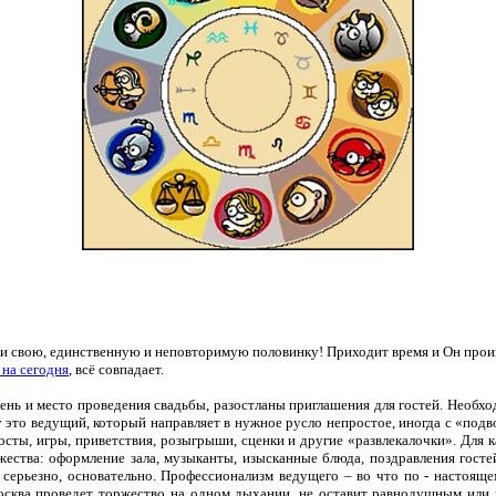
свою, единственную и неповторимую половинку! Приходит время и Он произнос
 на сегодня
, всё совпадает.
день и место проведения свадьбы, разостланы приглашения для гостей. Необхо
у это ведущий, который направляет в нужное русло непростое, иногда с «под
сты, игры, приветствия, розыгрыши, сценки и другие «развлекалочки». Для 
ства: оформление зала, музыканты, изысканные блюда, поздравления гостей 
ь серьезно, основательно. Профессионализм ведущего – во что по - настоящ
сква проведет торжество на одном дыхании, не оставит равнодушным или гр