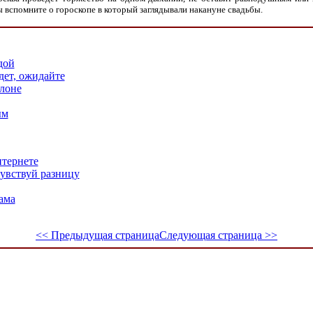
вы вспомните о гороскопе в который заглядывали накануне свадьбы.
дой
дет, ожидайте
алоне
ым
нтернете
увствуй разницу
ама
<< Предыдущая страница
Следующая страница >>