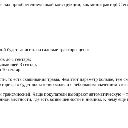
ть над приобретением такой конструкции, как минитрактор! С 
ой будет зависеть на садовые тракторы цена:
ов до 1 гектара;
евышающей 3 гектар;
 10 гектар.
и, то есть скашивания травы. Чем этот параметр больше, тем ск
ритория, то будет достаточно модели с небольшим значением этог
ой трансмиссией. Чаще покупатели выбирают автоматическую – т
нной местности, где есть возвышенности и низины. К нему ещё п