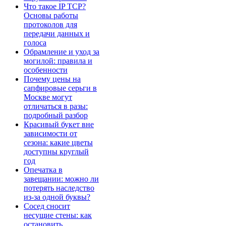
Что такое IP TCP?
Основы работы
протоколов для
передачи данных и
голоса
Обрамление и уход за
могилой: правила и
особенности
Почему цены на
сапфировые серьги в
Москве могут
отличаться в разы:
подробный разбор
Красивый букет вне
зависимости от
сезона: какие цветы
доступны круглый
год
Опечатка в
завещании: можно ли
потерять наследство
из-за одной буквы?
Сосед сносит
несущие стены: как
остановить