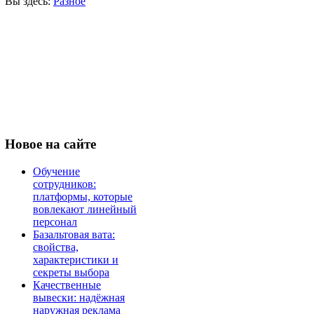
Вы здесь:
Разное
Новое
на сайте
Обучение
сотрудников:
платформы, которые
вовлекают линейный
персонал
Базальтовая вата:
свойства,
характеристики и
секреты выбора
Качественные
вывески: надёжная
наружная реклама