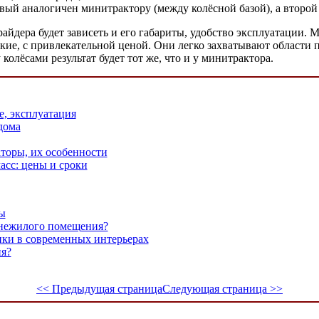
ый аналогичен минитрактору (между колёсной базой), а второй
йдера будет зависеть и его габариты, удобство эксплуатации. 
кие, с привлекательной ценой. Они легко захватывают области п
колёсами результат будет тот же, что и у минитрактора.
, эксплуатация
дома
торы, их особенности
асс: цены и сроки
ы
е нежилого помещения?
ки в современных интерьерах
ия?
<< Предыдущая страница
Следующая страница >>