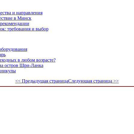
ества и направления
ествие в Минск
и рекомендации
к: требования и выбор
оборудования
арь
ыходных в любом возрасте?
 на остров Шри-Ланка
аникулы
<< Предыдущая страница
Следующая страница >>