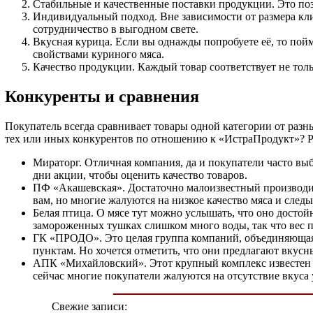
Стабильные и качественные поставки продукции. Это поз
Индивидуальный подход. Вне зависимости от размера кли
сотрудничество в выгодном свете.
Вкусная курица. Если вы однажды попробуете её, то пойм
свойствами куриного мяса.
Качество продукции. Каждый товар соответствует не то
Конкуренты и сравнения
Покупатель всегда сравнивает товары одной категории от разны
тех или иных конкурентов по отношению к «ИстраПродукт»? Ра
Мираторг. Отличная компания, да и покупатели часто в
дни акции, чтобы оценить качество товаров.
ПФ «Акашевская». Достаточно малоизвестный производите
вам, но многие жалуются на низкое качество мяса и следы
Белая птица. О мясе тут можно услышать, что оно достойн
замороженных тушках слишком много воды, так что вес 
ГК «ПРОДО». Это целая группа компаний, объединяющая 
пунктам. Но хочется отметить, что они предлагают вкус
АПК «Михайловский». Этот крупный комплекс известен уже
сейчас многие покупатели жалуются на отсутствие вкуса 
Свежие записи: