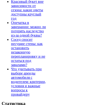
Красивый букет вне
зависимости от
сезона: какие цветы
доступны круглый
год
Опечатка в
завещании: можно ли
потерять наследство
из-за одной буквы?
Сосед сносит
несущие стены: как
остановить
незаконную
перепланировку и не
остаться под
завалами?
Что учитывать при
выборе аренды
автомобиля с
водителем: критерии,
условия и важные
вопросы к
провайдеру
Статистика